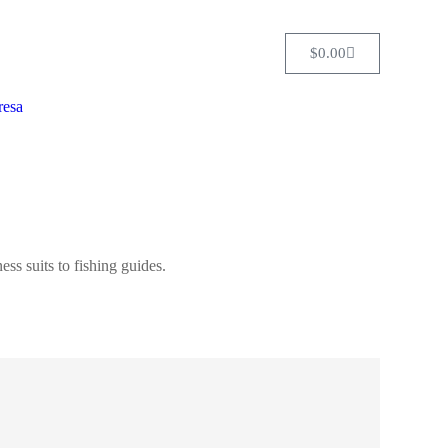
$
0.00
esa
ss suits to fishing guides.