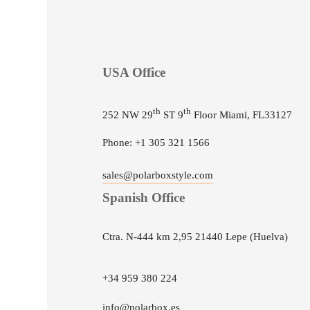
USA Office
th
th
252 NW 29
ST 9
Floor Miami, FL33127
Phone: +1 305 321 1566
sales@polarboxstyle.com
Spanish Office
Ctra. N-444 km 2,95 21440 Lepe (Huelva)
+34 959 380 224
info@polarbox.es